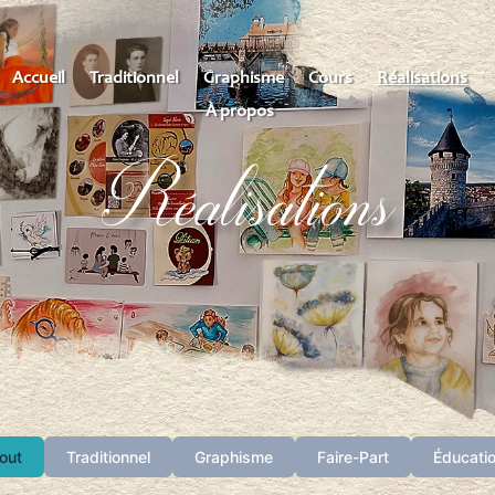
Accueil
Traditionnel
Graphisme
Cours
Réalisations
À propos
Réalisations
out
Traditionnel
Graphisme
Faire-Part
Éducati