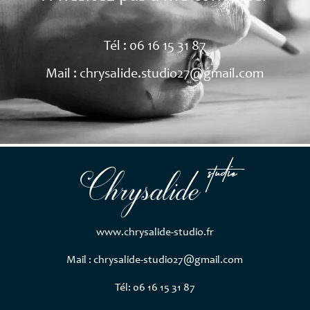
Tél : 06 16 15 31 87
Mail : chrysalide.studio27@gmail.com
studio
Chrysalide
www.chrysalide-studio.fr
Mail : chrysalide-studio27@gmail.com
Tél: 06 16 15 31 87